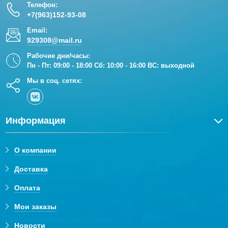
Удобный поиск по сайту и консультации наших
Телефон:
сотрудников.
+7(963)152-93-08
Email:
Помощь с выбором специалистов по монтажу
929308@mail.ru
водоснабжения, отопления, теплого пола,
сантехники, установка ванн и душевых кабин.
Рабочие дни/часы:
Пн - Пт: 09:00 - 18:00 Сб: 10:00 - 16:00 ВС: выходной
Выезд на объект, составление смет, помощь в
Мы в соц. сетях:
закупке материала.
Информация
О компании
Доставка
Оплата
Мои заказы
Новости