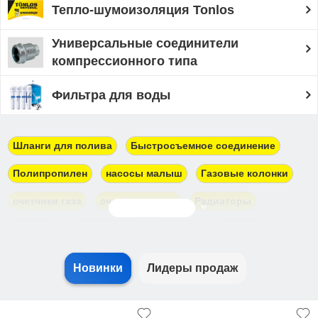
Тепло-шумоизоляция Tonlos
Универсальные соединители
компрессионного типа
Фильтра для воды
Шланги для полива
Быстросъемное соединение
Полипропилен
насосы малыш
Газовые колонки
счетчики газа
счетчики воды
Радиаторы
Показать еще
Насосы
Канализация
Джилекс
Unipump
Водонагреватели
Герметик
Новинки
Лидеры продаж