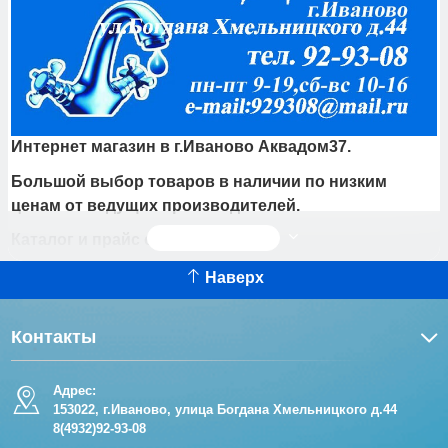
Интернет магазин в г.Иваново Аквадом37.
Большой выбор товаров в наличии по низким
ценам от ведущих производителей.
Читать дальше
Каталог и прайс сантехники.
Купить товары инженерной сантехники,
Наверх
канализации, газовые котлы, счетчики воды,
счетчики газа, товары для водоснабжения, насосы
Контакты
для скважины и колодца, циркуляционные насосы,
полипропилен, мебель для ванных комнат,
Адрес:
смесители, шланги, лейки душевые, акриловые и
153022, г.Иваново, улица Богдана Хмельницкого д.44
стальные ванны и многое другое.
8(4932)92-93-08