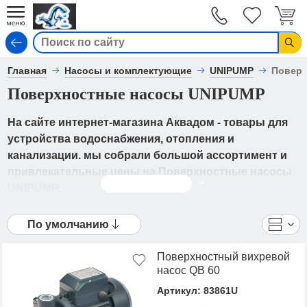
Вход
Главная
Насосы и комплектующие
UNIPUMP
Поверх
Поверхностные насосы UNIPUMP
На сайте интернет-магазина Аквадом - товары для
устройства водоснабжения, отопления и
канализации. мы собрали большой ассортимент и
привлекательные цены на Поверхностные насосы
Читать дальше
UNIPUMP.
В каталоге представлены UNIPUMP
По умолчанию
- Поверхностные насосы UNIPUMP от ведущих
мировых производителей. Вы можете
Поверхностный вихревой
ознакомиться с фотографиями, описанием товаров,
насос QB 60
отзывами покупателей, техническими
Артикул: 83861U
характеристиками, а также сравнить