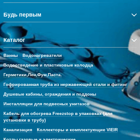
Будь первым
Каталог
Ванны
Водонагреватели
Водоотведение и пластиковые колодца
Герметики,Лен,Фум,Паста.
Гофрированная труба из нержавеющей стали и фитинг
Душевые кабины, ограждения и поддоны
Инсталляции для подвесных унитазов
Кабель для обогрева Freezstop в упаковках (для
установки в трубу)
Канализация
Коллекторы и комплектующие VIEIR
Котлы газовые и электрические