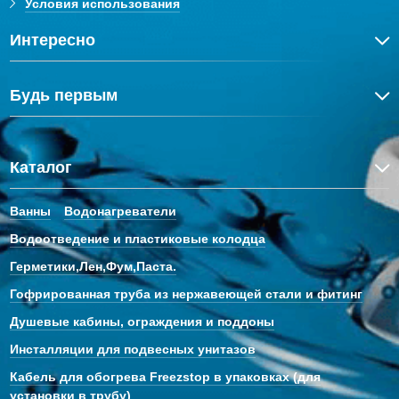
Условия использования
Интересно
Будь первым
Каталог
Ванны
Водонагреватели
Водоотведение и пластиковые колодца
Герметики,Лен,Фум,Паста.
Гофрированная труба из нержавеющей стали и фитинг
Душевые кабины, ограждения и поддоны
Инсталляции для подвесных унитазов
Кабель для обогрева Freezstop в упаковках (для
установки в трубу)