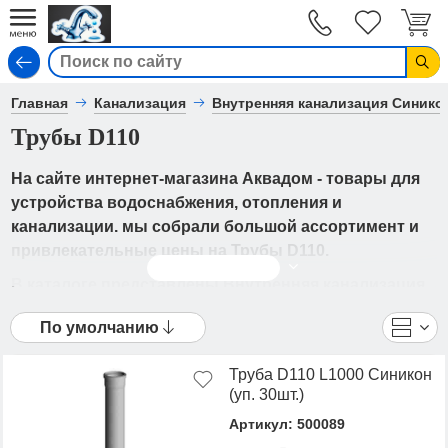
Вход
Главная
Канализация
Внутренняя канализация Синико
Трубы D110
На сайте интернет-магазина Аквадом - товары для
устройства водоснабжения, отопления и
канализации. мы собрали большой ассортимент и
привлекательные цены на Трубы D110.
Читать дальше
В каталоге представлены Внутренняя канализация
Синикон Стандарт - Трубы D110 от ведущих
По умолчанию
мировых производителей. Вы можете
ознакомиться с фотографиями, описанием товаров,
Труба D110 L1000 Синикон
отзывами покупателей, техническими
(уп. 30шт.)
характеристиками, а также сравнить
Артикул: 500089
понравившиеся модели и выбрать лучшую