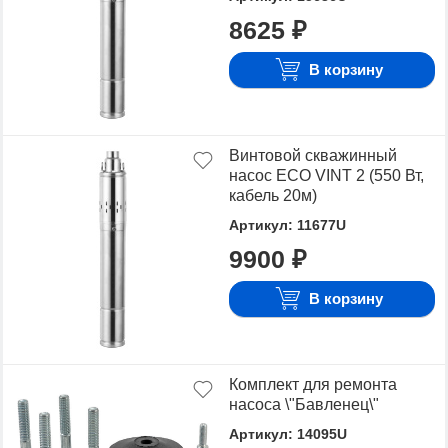
лучшую стоимость.
8625 ₽
Для того чтобы купить Погружные насосы UNIPUMP,
достаточно оформить заявку на сайте или
В корзину
связаться с консультантом в режиме on-line.
Винтовой скважинный
насос ECO VINT 2 (550 Вт,
кабель 20м)
Артикул: 11677U
9900 ₽
В корзину
Комплект для ремонта
насоса \"Бавленец\"
Артикул: 14095U