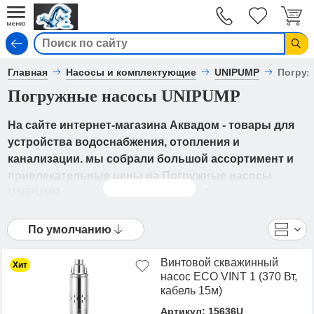
Вход
Главная
Насосы и комплектующие
UNIPUMP
Погруж
Погружные насосы UNIPUMP
На сайте интернет-магазина Аквадом - товары для
устройства водоснабжения, отопления и
канализации. мы собрали большой ассортимент и
привлекательные цены на Погружные насосы
Читать дальше
UNIPUMP.
В каталоге представлены UNIPUMP - Погружные
По умолчанию
насосы UNIPUMP от ведущих мировых
производителей. Вы можете ознакомиться с
Винтовой скважинный
Хит
фотографиями, описанием товаров, отзывами
насос ECO VINT 1 (370 Вт,
покупателей, техническими характеристиками, а
кабель 15м)
также сравнить понравившиеся модели и выбрать
Артикул: 15636U