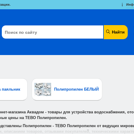
зации.
Инф
Найти
а паяльник
Полипропилен БЕЛЫЙ
рнет-магазина Аквадом - товары для устройства водоснабжения, от
ные цены на TEBO Полипропилен.
редставлены Полипропилен - TEBO Полипропилен от ведущих миров
, описанием товаров, отзывами покупателей, техническими характ