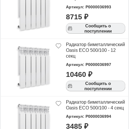
характеристиками, а также сравнить
Артикул: Р0000036993
понравившиеся модели и выбрать лучшую
8715 ₽
стоимость.
Сообщить о
Для того чтобы купить Oasis ECO биметалические
поступлении
радиаторы, достаточно оформить заявку на сайте
или связаться с консультантом в режиме on-line.
Радиатор биметаллический
Oasis ECO 500/100 - 12
секц
Артикул: Р0000036997
10460 ₽
Сообщить о
поступлении
Радиатор биметаллический
Oasis ECO 500/100 - 4 секц
Артикул: Р0000036994
3485 ₽