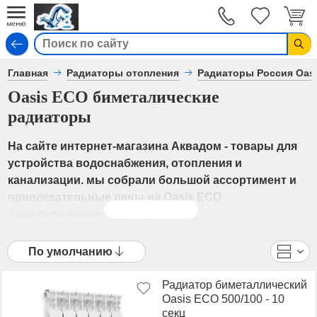
Вход
Главная
Радиаторы отопления
Радиаторы Россия Oas
Oasis ECO биметалические
радиаторы
На сайте интернет-магазина Аквадом - товары для
устройства водоснабжения, отопления и
канализации. мы собрали большой ассортимент и
привлекательные цены на Oasis ECO
Читать дальше
биметалические радиаторы.
В каталоге представлены Радиаторы Россия Oasis
По умолчанию
ECO - Oasis ECO биметалические радиаторы от
ведущих мировых производителей. Вы можете
Радиатор биметаллический
ознакомиться с фотографиями, описанием товаров,
Oasis ECO 500/100 - 10
отзывами покупателей, техническими
секц