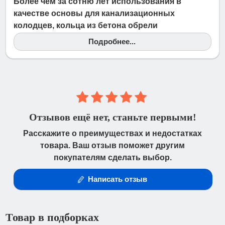
должны предоставить доверенность от фирмы-
Более чем за сотню лет использования в
плательщика.
качестве основы для канализационных
колодцев, кольца из бетона обрели
заслуженную популярность. Они доступны по
Подробнее...
цене и очень надёжны. Однако их
существенные минусы – большая масса и
сложность монтажа – побудили инженеров
искать альтернативу. И…
Отзывов ещё нет, станьте первыми!
Расскажите о преимуществах и недостатках
товара. Ваш отзыв поможет другим
покупателям сделать выбор.
Написать отзыв
Товар в подборках