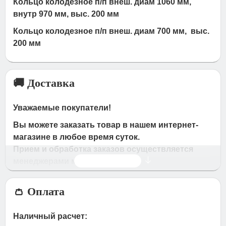
Кольцо колодезное п/п внеш. диам 1060 мм,
внутр 970 мм, выс. 200 мм
Кольцо колодезное п/п внеш. диам 700 мм, выс.
200 мм
🚚 Доставка
Уважаемые покупатели!
Вы можете заказать товар в нашем интернет-
магазине в любое время суток.
Прием и обработка заказов осуществляется
Читать дальше
менеджерами магазина
Время работы магазина:
👛 Оплата
с 09:00 дo 19:00
- по будням
с 10.00 до 16.00
- в субботу,вocкpeceньe.
Наличный расчет:
При получении нами Вашей заявки, в течение