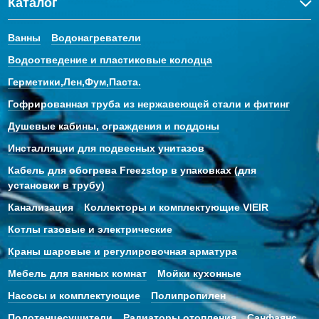
Каталог
Ванны
Водонагреватели
Водоотведение и пластиковые колодца
Герметики,Лен,Фум,Паста.
Гофрированная труба из нержавеющей стали и фитинг
Душевые кабины, ограждения и поддоны
Инсталляции для подвесных унитазов
Кабель для обогрева Freezstop в упаковках (для
установки в трубу)
Канализация
Коллекторы и комплектующие VIEIR
Котлы газовые и электрические
Краны шаровые и регулировочная арматура
Мебель для ванных комнат
Мойки кухонные
Насосы и комплектующие
Полипропилен
Полотенцесушители
Радиаторы отопления
Санфаянс