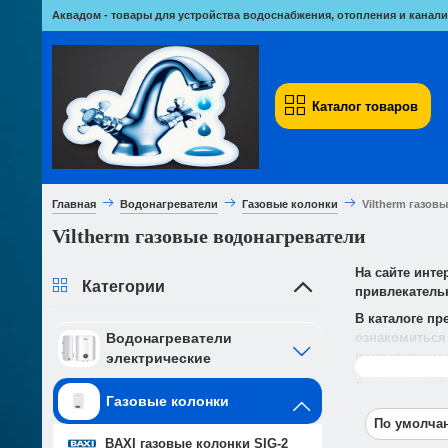
Аквадом - товары для устройства водоснабжения, отопления и канали
Каталог товаров
Главная
Водонагреватели
Газовые колонки
Viltherm газов
Viltherm газовые водонагреватели
На сайте инте
Категории
привлекательн
В каталоге пр
ознакомиться 
Водонагреватели
понравившиес
электрические
Читать даль
Для того чтоб
Газовые колонки
line.
По умолч
BAXI газовые колонки SIG-2