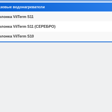
газовые водонагреватели
олонка VilTerm S11
олонка VilTerm S11 (СЕРЕБРО)
олонка VilTerm S10