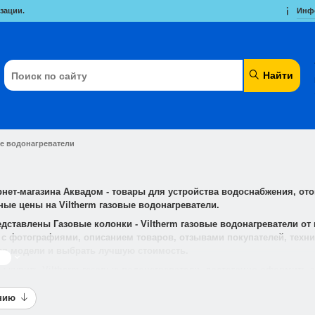
зации.
Инф
Найти
ые водонагреватели
рнет-магазина Аквадом - товары для устройства водоснабжения, от
ые цены на Viltherm газовые водонагреватели.
едставлены Газовые колонки - Viltherm газовые водонагреватели 
с фотографиями, описанием товаров, отзывами покупателей, техни
я модели и выбрать лучшую стоимость.
ше
ы купить Viltherm газовые водонагреватели, достаточно оформить з
анию