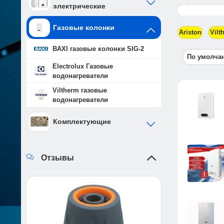
выбрать лучш
электрические
Читать даль
Для того чтоб
Газовые колонки
Ariston
Vilt
BAXI газовые колонки SIG-2
По умолч
Electrolux Газовые
водонагреватели
Viltherm газовые
водонагреватели
Комплектующие
Отзывы