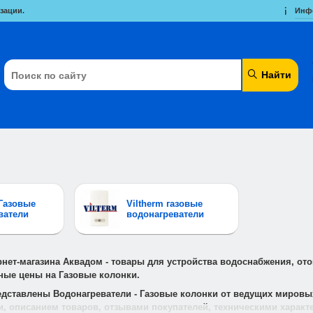
зации.
Инф
Найти
 Газовые
Viltherm газовые
ватели
водонагреватели
рнет-магазина Аквадом - товары для устройства водоснабжения, от
ные цены на Газовые колонки.
редставлены Водонагреватели - Газовые колонки от ведущих мировы
, описанием товаров, отзывами покупателей, техническими характ