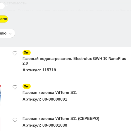
ую стоимость.
ше
ы купить Газовые колонки, достаточно оформить заявку на сайте ил
herm
анию
Хит
Газовый водонагреватель Electrolux GWH 10 NanoPlus
2.0
Артикул: 115719
Хит
Газовая колонка VilTerm S11
Артикул: 00-00000091
Газовая колонка VilTerm S11 (СЕРЕБРО)
Артикул: 00-00001030