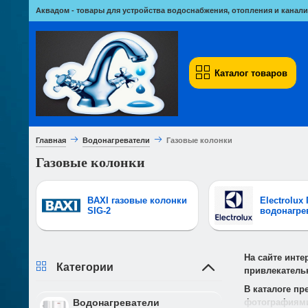
Аквадом - товары для устройства водоснабжения, отопления и канали
Каталог товаров
Главная
Водонагреватели
Газовые колонки
Газовые колонки
BAXI газовые колонки
Electrolux
SIG-2
водонагре
На сайте инте
Категории
привлекатель
В каталоге п
фотографиями
Водонагреватели