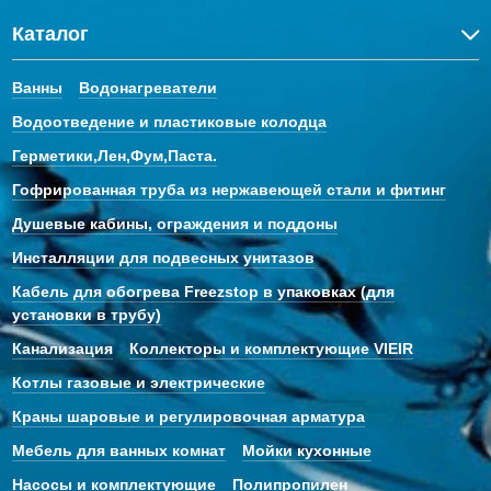
Каталог
Ванны
Водонагреватели
Водоотведение и пластиковые колодца
Герметики,Лен,Фум,Паста.
Гофрированная труба из нержавеющей стали и фитинг
Душевые кабины, ограждения и поддоны
Инсталляции для подвесных унитазов
Кабель для обогрева Freezstop в упаковках (для
установки в трубу)
Канализация
Коллекторы и комплектующие VIEIR
Котлы газовые и электрические
Краны шаровые и регулировочная арматура
Мебель для ванных комнат
Мойки кухонные
Насосы и комплектующие
Полипропилен