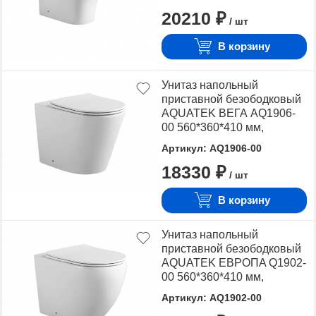
выпуск, тонкое сиденье с
20210 ₽
механизмом плавного
/ шт
закрывания, крепеж
В корзину
Унитаз напольный
приставной безободковый
AQUATEK ВЕГА AQ1906-
00 560*360*410 мм,
горизонтальный выпуск,
Артикул: AQ1906-00
тонкое сиденье с
18330 ₽
механизмом плавного
/ шт
закрывания, крепеж
В корзину
Унитаз напольный
приставной безободковый
AQUATEK ЕВРОПA Q1902-
00 560*360*410 мм,
горизонтальный выпуск,
Артикул: AQ1902-00
тонкое сиденье с