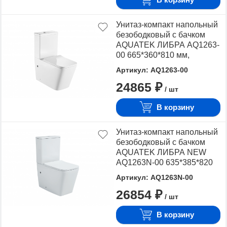
Унитаз-компакт напольный
безободковый с бачком
AQUATEK ЛИБРА AQ1263-
00 665*360*810 мм,
горизонтальный выпуск,
Артикул: AQ1263-00
тонкое сиденье с
24865 ₽
механизмом плавного
/ шт
закрывания, крепеж
В корзину
Унитаз-компакт напольный
безободковый с бачком
AQUATEK ЛИБРА NEW
AQ1263N-00 635*385*820
мм, горизонтальный
Артикул: AQ1263N-00
выпуск, тонкое сиденье с
26854 ₽
механизмом плавного
/ шт
закрывания, крепеж
В корзину