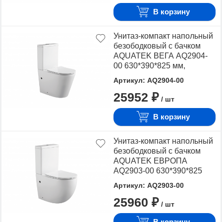
закрывания, крепеж
В корзину
Унитаз-компакт напольный
безободковый с бачком
AQUATEK ВЕГА AQ2904-
00 630*390*825 мм,
горизонтальный выпуск,
Артикул: AQ2904-00
тонкое сиденье с
25952 ₽
механизмом плавного
/ шт
закрывания, крепеж
В корзину
Унитаз-компакт напольный
безободковый с бачком
AQUATEK ЕВРОПА
AQ2903-00 630*390*825
мм, горизонтальный
Артикул: AQ2903-00
выпуск, тонкое сиденье с
25960 ₽
механизмом плавного
/ шт
закрывания, крепеж
В корзину