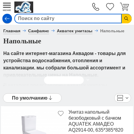
Вход
Главная
Санфаянс
Акватек унитазы
Напольные
Напольные
На сайте интернет-магазина Аквадом - товары для
устройства водоснабжения, отопления и
канализации. мы собрали большой ассортимент и
привлекательные цены на Напольные.
Читать дальше
В каталоге представлены Акватек унитазы
- Напольные от ведущих мировых производителей.
По умолчанию
Вы можете ознакомиться с фотографиями,
описанием товаров, отзывами покупателей,
Унитаз напольный
техническими характеристиками, а также сравнить
безободковый с бачком
понравившиеся модели и выбрать лучшую
AQUATEK АМАДЕО
стоимость.
AQ2914-00, 635*385*820