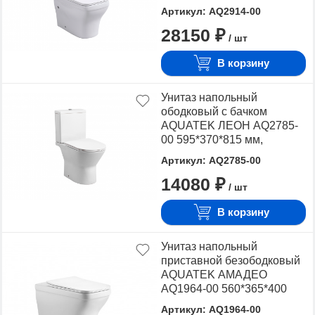
мм, горизонтальный
Для того чтобы купить Напольные, достаточно
Артикул: AQ2914-00
выпуск, тонкое сиденье с
оформить заявку на сайте или связаться с
28150 ₽
механизмом плавного
/ шт
консультантом в режиме on-line.
закрывания, крепеж
В корзину
Унитаз напольный
ободковый с бачком
AQUATEK ЛЕОН AQ2785-
00 595*370*815 мм,
горизонтальный выпуск,
Артикул: AQ2785-00
тонкое сиденье с
14080 ₽
механизмом плавного
/ шт
закрывания, крепеж
В корзину
Унитаз напольный
приставной безободковый
AQUATEK АМАДЕО
AQ1964-00 560*365*400
мм, горизонтальный
Артикул: AQ1964-00