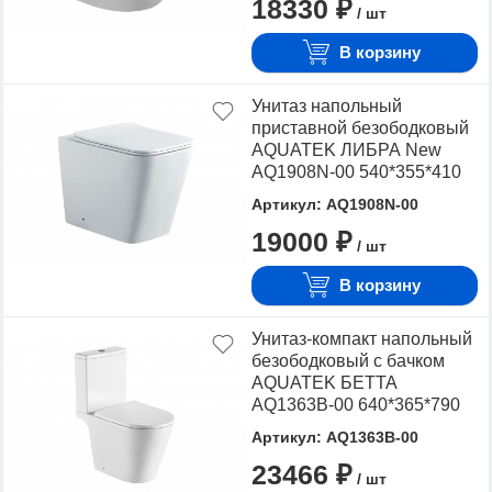
18330 ₽
механизмом плавного
/ шт
закрывания, крепеж
В корзину
Унитаз напольный
приставной безободковый
AQUATEK ЛИБРА New
AQ1908N-00 540*355*410
мм, горизонтальный
Артикул: AQ1908N-00
выпуск, тонкое сиденье с
19000 ₽
механизмом плавного
/ шт
закрывания, крепеж
В корзину
Унитаз-компакт напольный
безободковый с бачком
AQUATEK БЕТТА
AQ1363B-00 640*365*790
мм, горизонтальный
Артикул: AQ1363B-00
выпуск, тонкое сиденье с
23466 ₽
механизмом плавного
/ шт