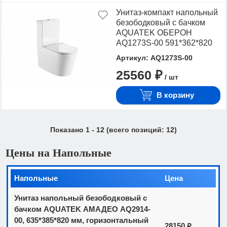
Унитаз-компакт напольный
безободковый с бачком
AQUATEK ОБЕРОН
AQ1273S-00 591*362*820
мм, горизонтальный
Артикул: AQ1273S-00
выпуск, тонкое сиденье с
25560 ₽
механизмом плавного
/ шт
закрывания, крепеж
В корзину
Показано
1
-
12
(всего позиций:
12
)
Цены на Напольные
Напольные
Цена
Унитаз напольный безободковый с
бачком AQUATEK АМАДЕО AQ2914-
00, 635*385*820 мм, горизонтальный
28150 ₽