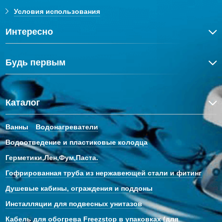
Условия использования
Интересно
Будь первым
Каталог
Ванны
Водонагреватели
Водоотведение и пластиковые колодца
Герметики,Лен,Фум,Паста.
Гофрированная труба из нержавеющей стали и фитинг
Душевые кабины, ограждения и поддоны
Инсталляции для подвесных унитазов
Кабель для обогрева Freezstop в упаковках (для