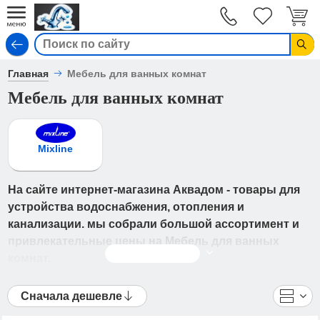
Вход
Главная
Мебель для ванных комнат
Мебель для ванных комнат
Mixline
На сайте интернет-магазина Аквадом - товары для
устройства водоснабжения, отопления и
канализации. мы собрали большой ассортимент и
привлекательные цены на Мебель для ванных
Читать дальше
комнат.
В каталоге представлены - Мебель для ванных
Сначала дешевле
комнат от ведущих мировых производителей. Вы
можете ознакомиться с фотографиями, описанием