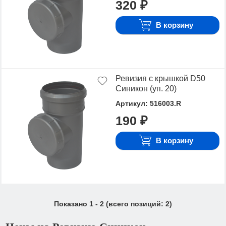
стоимость.
320 ₽
Для того чтобы купить Ревизия Синикон,
В корзину
достаточно оформить заявку на сайте или
связаться с консультантом в режиме on-line.
Ревизия с крышкой D50
Синикон (уп. 20)
Артикул: 516003.R
190 ₽
В корзину
Показано
1
-
2
(всего позиций:
2
)