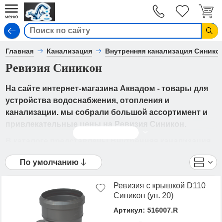
Вход
Главная
Канализация
Внутренняя канализация Синико
Ревизия Синикон
На сайте интернет-магазина Аквадом - товары для
устройства водоснабжения, отопления и
канализации. мы собрали большой ассортимент и
привлекательные цены на Ревизия Синикон.
Читать дальше
В каталоге представлены Внутренняя канализация
Синикон Стандарт - Ревизия Синикон от ведущих
По умолчанию
мировых производителей. Вы можете
ознакомиться с фотографиями, описанием товаров,
Ревизия с крышкой D110
отзывами покупателей, техническими
Синикон (уп. 20)
характеристиками, а также сравнить
Артикул: 516007.R
понравившиеся модели и выбрать лучшую