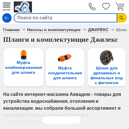
Вход
Главная
Насосы и комплектующие
ДЖИЛЕКС
Шланг
Шланги и комплектующие Джилекс
Муфта
комбинированная
Муфта
Шланг для
для шланга
соединительная
дренажных и
для шланга
фекальных вод
с фитингом
На сайте интернет-магазина Аквадом - товары для
устройства водоснабжения, отопления и
канализации. мы собрали большой ассортимент и
привлекательные цены на Шланги и
Читать дальше
комплектующие Джилекс.