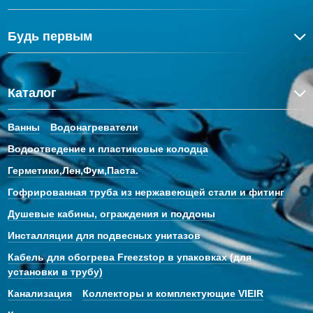
Будь первым
Каталог
Ванны
Водонагреватели
Водоотведение и пластиковые колодца
Герметики,Лен,Фум,Паста.
Гофрированная труба из нержавеющей стали и фитинг
Душевые кабины, ограждения и поддоны
Инсталляции для подвесных унитазов
Кабель для обогрева Freezstop в упаковках (для
установки в трубу)
Канализация
Коллекторы и комплектующие VIEIR