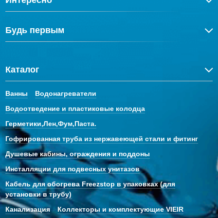
Интересно
Будь первым
Каталог
Ванны
Водонагреватели
Водоотведение и пластиковые колодца
Герметики,Лен,Фум,Паста.
Гофрированная труба из нержавеющей стали и фитинг
Душевые кабины, ограждения и поддоны
Инсталляции для подвесных унитазов
Кабель для обогрева Freezstop в упаковках (для
установки в трубу)
Канализация
Коллекторы и комплектующие VIEIR