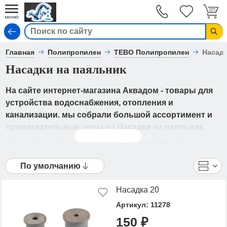
Вход
Главная
Полипропилен
TEBO Полипропилен
Насадк
Насадки на паяльник
На сайте интернет-магазина Аквадом - товары для
устройства водоснабжения, отопления и
канализации. мы собрали большой ассортимент и
привлекательные цены на Насадки на паяльник.
Читать дальше
В каталоге представлены TEBO Полипропилен
- Насадки на паяльник от ведущих мировых
По умолчанию
производителей. Вы можете ознакомиться с
фотографиями, описанием товаров, отзывами
Насадка 20
покупателей, техническими характеристиками, а
также сравнить понравившиеся модели и выбрать
Артикул: 11278
лучшую стоимость.
150 ₽