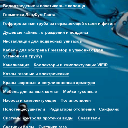
Водоотведение и пластиковые колодца
Герметики,Лен,Фум,Паста.
Гофрированная труба из нержавеющей стали и фитинг
Душевые кабины, ограждения и поддоны
Инсталляции для подвесных унитазов
Кабель для обогрева Freezstop в упаковках (для
установки в трубу)
Канализация
Коллекторы и комплектующие VIEIR
Котлы газовые и электрические
Краны шаровые и регулировочная арматура
Мебель для ванных комнат
Мойки кухонные
Насосы и комплектующие
Полипропилен
Полотенцесушители
Радиаторы отопления
Санфаянс
Системы контроля протечки воды
Смесители
Счетчики воды
Счетчики газа