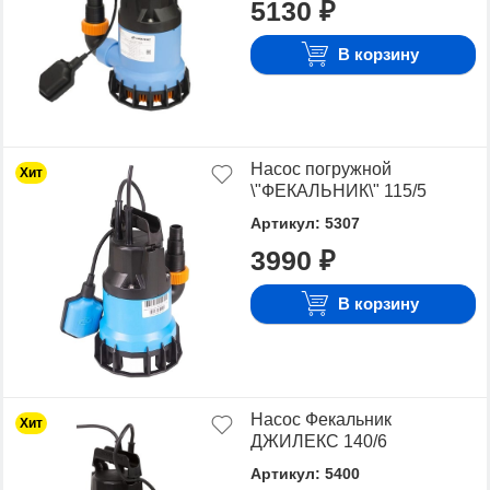
лучшую стоимость.
5130 ₽
Для того чтобы купить Дренажные и фекальные
В корзину
насосы, достаточно оформить заявку на сайте или
связаться с консультантом в режиме on-line.
Насос погружной
Хит
\"ФЕКАЛЬНИК\" 115/5
Артикул: 5307
3990 ₽
В корзину
Насос Фекальник
Хит
ДЖИЛЕКС 140/6
Артикул: 5400