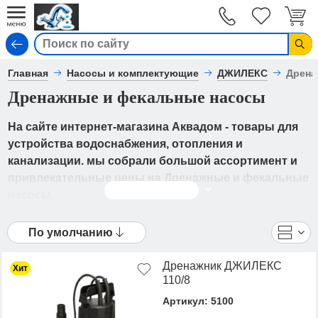
Вход
Главная
Насосы и комплектующие
ДЖИЛЕКС
Дрена
Дренажные и фекальные насосы
На сайте интернет-магазина Аквадом - товары для
устройства водоснабжения, отопления и
канализации. мы собрали большой ассортимент и
привлекательные цены на Дренажные и фекальные
Читать дальше
насосы.
В каталоге представлены ДЖИЛЕКС - Дренажные и
По умолчанию
фекальные насосы от ведущих мировых
производителей. Вы можете ознакомиться с
Дренажник ДЖИЛЕКС
Хит
фотографиями, описанием товаров, отзывами
110/8
покупателей, техническими характеристиками, а
Артикул: 5100
также сравнить понравившиеся модели и выбрать