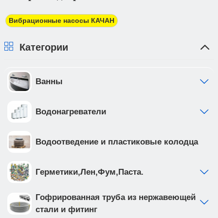
трехдневный срок. При получении товара Вы
должны предоставить доверенность от фирмы-
Вибрационные насосы КАЧАН
плательщика.
Категории
Ванны
Водонагреватели
Водоотведение и пластиковые колодца
Герметики,Лен,Фум,Паста.
Гофрированная труба из нержавеющей
стали и фитинг