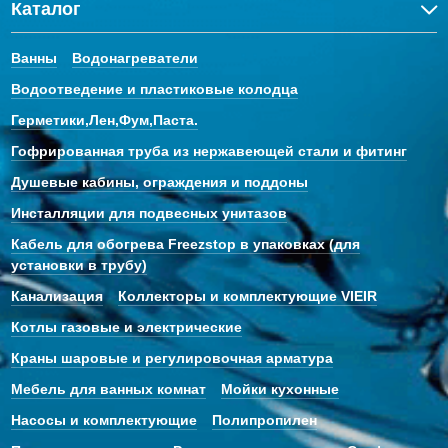
Каталог
Ванны
Водонагреватели
Водоотведение и пластиковые колодца
Герметики,Лен,Фум,Паста.
Гофрированная труба из нержавеющей стали и фитинг
Душевые кабины, ограждения и поддоны
Инсталляции для подвесных унитазов
Кабель для обогрева Freezstop в упаковках (для
установки в трубу)
Канализация
Коллекторы и комплектующие VIEIR
Котлы газовые и электрические
Краны шаровые и регулировочная арматура
Мебель для ванных комнат
Мойки кухонные
Насосы и комплектующие
Полипропилен