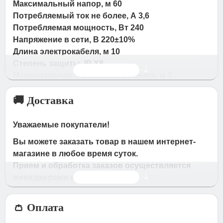
Максимальный напор, м 60
Потребляемый ток не более, А 3,6
Потребляемая мощность, Вт 240
Напряжение в сети, В 220±10%
Длина электрокабеля, м 10
Степень защиты, IP X8
Читать дальше
Максимальная глубина погружения, м 3
Температура перекачиваемой воды, С° от +1 до
🚚 Доставка
+35
Присоединительный размер (внутренняя
резьба), дюйм ¾
Уважаемые покупатели!
Диаметр насоса, мм 98
Вы можете заказать товар в нашем интернет-
Присоединительный размер (штуцер-ёлочка),
магазине в любое время суток.
мм 16, 20
Прием и обработка заказов осуществляется
Максимальное давление, бар 6
Читать дальше
менеджерами магазина
Гарантия, год 1
Время работы магазина:
Технические характеристики
👛 Оплата
Артикул 8500
с 09:00 дo 19:00
- по будням
Максимальный расход, л/мин. 20