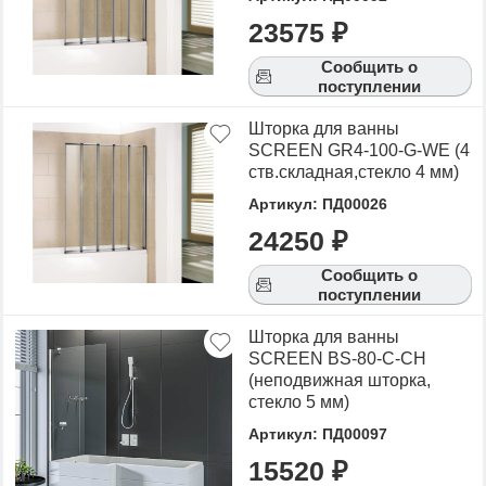
Для того чтобы купить Шторки для ванн,
23575 ₽
достаточно оформить заявку на сайте или
Сообщить о
связаться с консультантом в режиме on-line.
поступлении
Шторка для ванны
SCREEN GR4-100-G-WE (4
ств.складная,стекло 4 мм)
Артикул: ПД00026
24250 ₽
Сообщить о
поступлении
Шторка для ванны
SCREEN BS-80-C-CH
(неподвижная шторка,
стекло 5 мм)
Артикул: ПД00097
15520 ₽