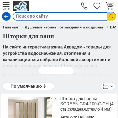
Вход
Главная
Душевые кабины, ограждения и поддоны
BAS
Шторки для ванн
На сайте интернет-магазина Аквадом - товары для
устройства водоснабжения, отопления и
канализации. мы собрали большой ассортимент и
привлекательные цены на Шторки для ванн.
Читать дальше
В каталоге представлены BAS - Шторки для ванн от
ведущих мировых производителей. Вы можете
По умолчанию
ознакомиться с фотографиями, описанием товаров,
отзывами покупателей, техническими
Шторка для ванны
характеристиками, а также сравнить
SCREEN GR4-100-C-CH (4
понравившиеся модели и выбрать лучшую
ств.складная,стекло 4 мм)
стоимость.
Артикул: ПД00092