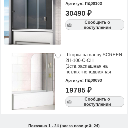
Артикул: ПД00103
30490 ₽
Сообщить о
поступлении
Шторка на ванну SCREEN
2Н-100-C-CH
(1ств.распашная на
петлях+неподвижная
часть,стекло 5 мм)
Артикул: ПД00093
19785 ₽
Сообщить о
поступлении
Показано
1
-
24
(всего позиций:
24
)