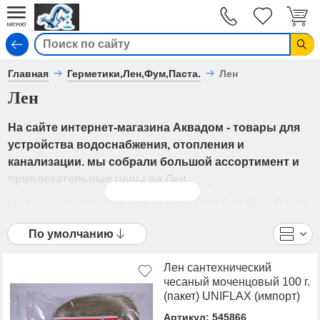
Вход
Главная
Герметики,Лен,Фум,Паста.
Лен
Лен
На сайте интернет-магазина Аквадом - товары для
устройства водоснабжения, отопления и
канализации. мы собрали большой ассортимент и
привлекательные цены на Лен.
Читать дальше
В каталоге представлены Герметики,Лен,Фум,Паста.
- Лен от ведущих мировых производителей. Вы
По умолчанию
можете ознакомиться с фотографиями, описанием
товаров, отзывами покупателей, техническими
Лен сантехнический
характеристиками, а также сравнить
чесаный моченцовый 100 г.
понравившиеся модели и выбрать лучшую
(пакет) UNIFLAX (импорт)
стоимость.
Артикул: 545866