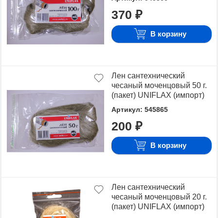
Для того чтобы купить Лен, достаточно оформить
370 ₽
заявку на сайте или связаться с консультантом в
режиме on-line.
В корзину
Лен сантехнический
чесаный моченцовый 50 г.
(пакет) UNIFLAX (импорт)
Артикул: 545865
200 ₽
В корзину
Лен сантехнический
чесаный моченцовый 20 г.
(пакет) UNIFLAX (импорт)