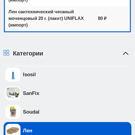
Лен сантехнический чесаный
моченцовый 20 г. (пакет) UNIFLAX
80 ₽
(импорт)
Категории
Isosil
SanFix
Soudal
Лен