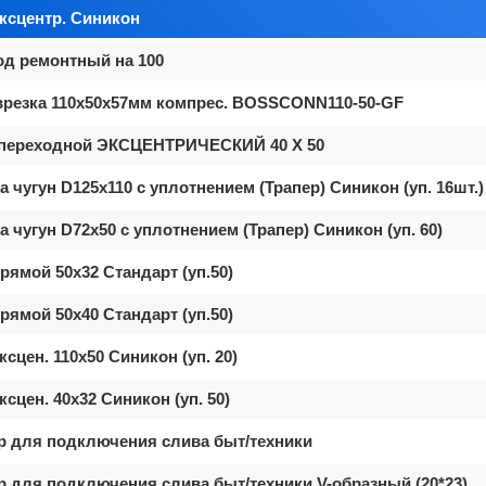
ксцентр. Синикон
од ремонтный на 100
врезка 110х50х57мм компрес. BOSSCONN110-50-GF
 переходной ЭКСЦЕНТРИЧЕСКИЙ 40 Х 50
а чугун D125х110 с уплотнением (Трапер) Синикон (уп. 16шт.)
а чугун D72х50 с уплотнением (Трапер) Синикон (уп. 60)
рямой 50x32 Стандарт (уп.50)
рямой 50x40 Стандарт (уп.50)
сцен. 110x50 Синикон (уп. 20)
сцен. 40x32 Синикон (уп. 50)
р для подключения слива быт/техники
р для подключения слива быт/техники V-образный (20*23)