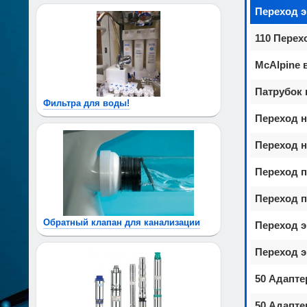
Переход э
110 Перех
McAlpine 
Патрубок
Фильтра для воды!
Переход н
Переход н
Переход п
Переход п
Обратный клапан для канализации
Переход эк
Переход эк
50 Адапте
50 Адапте