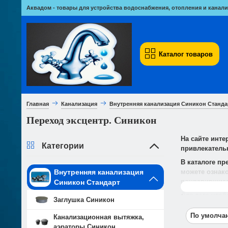
Аквадом - товары для устройства водоснабжения, отопления и канали
Каталог товаров
Главная
Канализация
Внутренняя канализация Синикон Станда
Переход эксцентр. Синикон
На сайте инте
Категории
привлекатель
В каталоге пр
можете ознако
Внутренняя канализация
понравившиес
Синикон Стандарт
Читать даль
Для того чтоб
Заглушка Синикон
По умолч
Канализационная вытяжка,
аэраторы Синикон