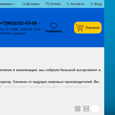
ормация
Доставка
Оплата
Контакты
Вход
+7(963)152-93-08
Корзина
Пн - Пт: 09:00 - 18:00 Сб: 10:00 -
Избранное
16:00 ВС: выходной
опления и канализации. мы собрали большой ассортимент и
ксцентр. Синикон от ведущих мировых производителей. Вы
, техническими характеристиками, а также сравнить
 сайте или связаться с консультантом в режиме on-line.