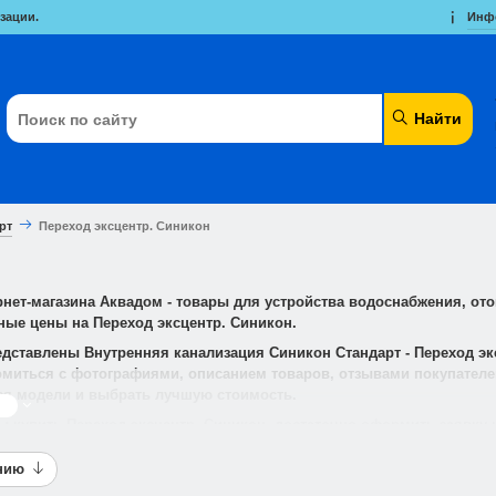
зации.
Инф
Найти
рт
Переход эксцентр. Синикон
рнет-магазина Аквадом - товары для устройства водоснабжения, от
ные цены на Переход эксцентр. Синикон.
едставлены Внутренняя канализация Синикон Стандарт - Переход э
миться с фотографиями, описанием товаров, отзывами покупателей
я модели и выбрать лучшую стоимость.
ше
ы купить Переход эксцентр. Синикон, достаточно оформить заявку на
анию