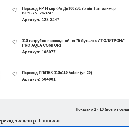
Переход РР-Н сер б/н Дн100х50/75 в/к Татполимер
82.50/75 128-3247
Артикул: 128-3247
110 патрубок переходной на 75 бутылка \"ПОЛИТРОН\"
PRO AQUA COMFORT
Артикул: 105977
Переход ПП/ПВХ 110x110 Valsir (уп.20)
Артикул: 564001
Показано
1
-
19
(всего позиц
реход эксцентр. Синикон