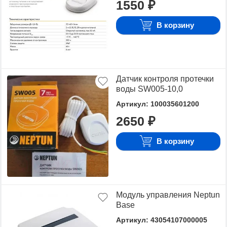
1550 ₽
Для того чтобы купить Комплектующие Нептун,
достаточно оформить заявку на сайте или
В корзину
связаться с консультантом в режиме on-line.
Датчик контроля протечки
воды SW005-10,0
Артикул: 100035601200
2650 ₽
В корзину
Модуль управления Neptun
Base
Артикул: 43054107000005