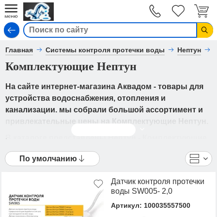
Вход
Главная
Системы контроля протечки воды
Нептун
Комплектующие Нептун
На сайте интернет-магазина Аквадом - товары для
устройства водоснабжения, отопления и
канализации. мы собрали большой ассортимент и
привлекательные цены на Комплектующие Нептун.
Читать дальше
В каталоге представлены Нептун - Комплектующие
Нептун от ведущих мировых производителей. Вы
По умолчанию
можете ознакомиться с фотографиями, описанием
товаров, отзывами покупателей, техническими
Датчик контроля протечки
характеристиками, а также сравнить
воды SW005- 2,0
понравившиеся модели и выбрать лучшую
Артикул: 100035557500
стоимость.