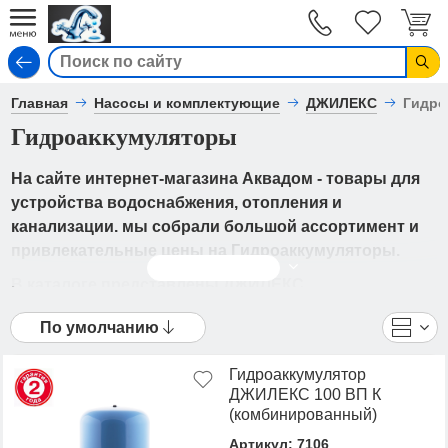
Вход
Главная
Насосы и комплектующие
ДЖИЛЕКС
Гидро
Гидроаккумуляторы
На сайте интернет-магазина Аквадом - товары для
устройства водоснабжения, отопления и
канализации. мы собрали большой ассортимент и
привлекательные цены на Гидроаккумуляторы.
Читать дальше
В каталоге представлены ДЖИЛЕКС
- Гидроаккумуляторы от ведущих мировых
По умолчанию
производителей. Вы можете ознакомиться с
фотографиями, описанием товаров, отзывами
Гидроаккумулятор
покупателей, техническими характеристиками, а
ДЖИЛЕКС 100 ВП К
также сравнить понравившиеся модели и выбрать
(комбинированный)
лучшую стоимость.
Артикул: 7106