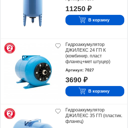
Для того чтобы купить Гидроаккумуляторы,
11250 ₽
достаточно оформить заявку на сайте или
связаться с консультантом в режиме on-line.
В корзину
Гидроаккумулятор
ДЖИЛЕКС 24 ГП К
(комбинир. пласт
фланец+мет штуцер)
Артикул: 7027
3690 ₽
В корзину
Гидроаккумулятор
ДЖИЛЕКС 35 ГП (пластик.
фланец)