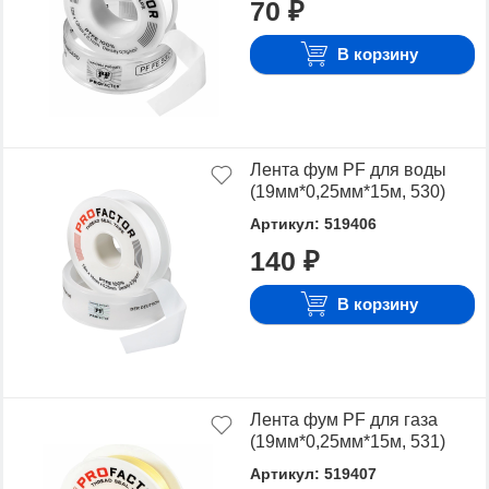
70 ₽
Для того чтобы купить Лента фум, достаточно
оформить заявку на сайте или связаться с
В корзину
консультантом в режиме on-line.
Лента фум PF для воды
(19мм*0,25мм*15м, 530)
Артикул: 519406
140 ₽
В корзину
Лента фум PF для газа
(19мм*0,25мм*15м, 531)
Артикул: 519407