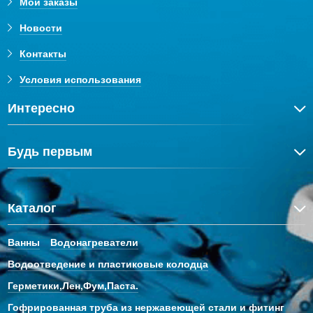
Мои заказы
Новости
Контакты
Условия использования
Интересно
Будь первым
Каталог
Ванны
Водонагреватели
Водоотведение и пластиковые колодца
Герметики,Лен,Фум,Паста.
Гофрированная труба из нержавеющей стали и фитинг