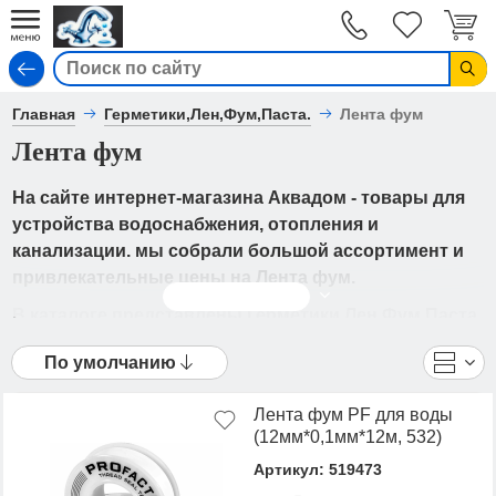
Вход
Главная
Герметики,Лен,Фум,Паста.
Лента фум
Лента фум
На сайте интернет-магазина Аквадом - товары для
устройства водоснабжения, отопления и
канализации. мы собрали большой ассортимент и
привлекательные цены на Лента фум.
Читать дальше
В каталоге представлены Герметики,Лен,Фум,Паста.
- Лента фум от ведущих мировых производителей.
По умолчанию
Вы можете ознакомиться с фотографиями,
описанием товаров, отзывами покупателей,
Лента фум PF для воды
техническими характеристиками, а также сравнить
(12мм*0,1мм*12м, 532)
понравившиеся модели и выбрать лучшую
Артикул: 519473
стоимость.