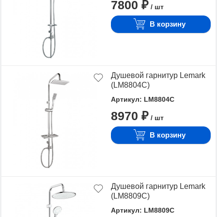
7800 ₽
Для того чтобы купить Душевые системы,
/ шт
достаточно оформить заявку на сайте или
В корзину
связаться с консультантом в режиме on-line.
Душевой гарнитур Lemark
(LM8804C)
Артикул: LM8804C
8970 ₽
/ шт
В корзину
Душевой гарнитур Lemark
(LM8809C)
Артикул: LM8809C