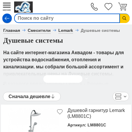
Вход
Главная
Смесители
Lemark
Душевые системы
Душевые системы
На сайте интернет-магазина Аквадом - товары для
устройства водоснабжения, отопления и
канализации. мы собрали большой ассортимент и
привлекательные цены на Душевые системы.
Читать дальше
В каталоге представлены Lemark - Душевые
системы от ведущих мировых производителей. Вы
Сначала дешевле
можете ознакомиться с фотографиями, описанием
товаров, отзывами покупателей, техническими
Душевой гарнитур Lemark
характеристиками, а также сравнить
(LM8801C)
понравившиеся модели и выбрать лучшую
Артикул: LM8801C
стоимость.