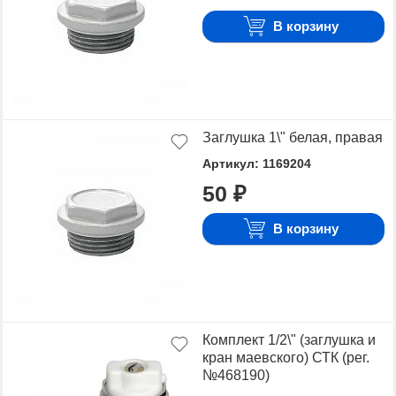
понравившиеся модели и выбрать лучшую
стоимость.
В корзину
Для того чтобы купить Комплектующие для
радиаторов, достаточно оформить заявку на сайте
или связаться с консультантом в режиме on-line.
Заглушка 1\" белая, правая
Артикул: 1169204
50 ₽
В корзину
Комплект 1/2\" (заглушка и
кран маевского) СТК (рег.
№468190)