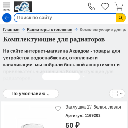
Вход
Главная
Радиаторы отопления
Комплектующие для р
Комплектующие для радиаторов
На сайте интернет-магазина Аквадом - товары для
устройства водоснабжения, отопления и
канализации. мы собрали большой ассортимент и
привлекательные цены на Комплектующие для
Читать дальше
радиаторов.
В каталоге представлены Радиаторы отопления
По умолчанию
- Комплектующие для радиаторов от ведущих
мировых производителей. Вы можете
Заглушка 1\" белая, левая
ознакомиться с фотографиями, описанием товаров,
отзывами покупателей, техническими
Артикул: 1169203
характеристиками, а также сравнить
50 ₽