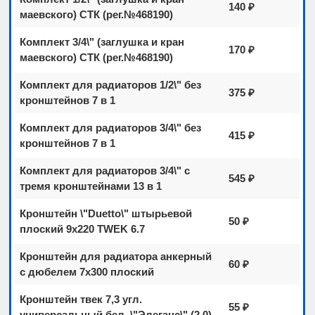
140 ₽
маевского) СТК (рег.№468190)
Комплект 3/4\" (заглушка и кран
170 ₽
маевского) СТК (рег.№468190)
Комплект для радиаторов 1/2\" без
375 ₽
кронштейнов 7 в 1
Комплект для радиаторов 3/4\" без
415 ₽
кронштейнов 7 в 1
Комплект для радиаторов 3/4\" с
545 ₽
тремя кронштейнами 13 в 1
Кронштейн \"Duetto\" штырьевой
50 ₽
плоский 9х220 TWEK 6.7
Кронштейн для радиатора анкерный
60 ₽
с дюбелем 7х300 плоский
Кронштейн твек 7,3 угл.
55 ₽
универсальный бел. \"Элеганс\" (2,0)