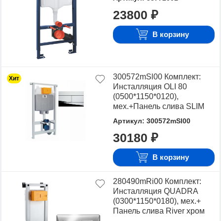
стоимость.
23800 ₽
Для того чтобы купить Grohe, OLI, достаточно
оформить заявку на сайте или связаться с
В корзину
консультантом в режиме on-line.
300572mSl00 Комплект:
Хит
Инсталляция OLI 80
(0500*1150*0120),
мех.+Панель слива SLIM
хр. гл.
Артикул: 300572mSl00
30180 ₽
В корзину
280490mRi00 Комплект:
Инсталляция QUADRA
(0300*1150*0180), мех.+
Панель слива River хром
глянец