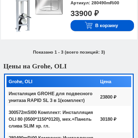
Артикул: 280490mRi00
33900 ₽
В корзину
Показано
1
-
3
(всего позиций:
3
)
Цены на Grohe, OLI
Grohe, OLI
Цена
Инсталяция GROHE для подвесного
23800 ₽
унитаза RAPID SL 3 в 1(комплект)
300572mSl00 Комплект: Инсталляция
OLI 80 (0500*1150*0120), мех.+Панель
30180 ₽
слива SLIM хр. гл.
280490mRi00 Комплект: Инсталляция