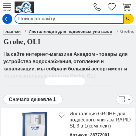
Вход
Главная
Инсталляции для подвесных унитазов
Grohe,
Grohe, OLI
На сайте интернет-магазина Аквадом - товары для
устройства водоснабжения, отопления и
канализации. мы собрали большой ассортимент и
привлекательные цены на Grohe, OLI.
Читать дальше
В каталоге представлены Инсталляции для
подвесных унитазов - Grohe, OLI от ведущих
Сначала дешевле
мировых производителей. Вы можете
ознакомиться с фотографиями, описанием товаров,
Инсталяция GROHE для
отзывами покупателей, техническими
подвесного унитаза RAPID
характеристиками, а также сравнить
SL 3 в 1(комплект)
понравившиеся модели и выбрать лучшую
Артикул: 38772001