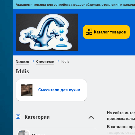
Аквадом - товары для устройства водоснабжения, отопления и канали
Каталог товаров
Главная
Смесители
Iddis
Iddis
Смесители для кухни
На сайте инте
Категории
привлекательн
В каталоге п
товаров, отз