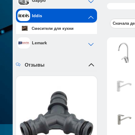
Gappo
Для того чтоб
Читать даль
Iddis
Сначала д
Смесители для кухни
Lemark
Отзывы