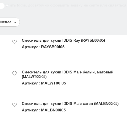
ы купить Iddis, достаточно оформить заявку на сайте или связаться 
ше
ешевле
Смеситель для кухни IDDIS Ray (RAYSB00i05)
Артикул: RAYSB00i05
Смеситель для кухни IDDIS Male белый, матовый
(MALWT00i05)
Артикул: MALWT00i05
Смеситель для кухни IDDIS Male сатин (MALBN00i05)
Артикул: MALBN00i05