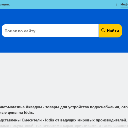
зации.
Инф
Найти
рнет-магазина Аквадом - товары для устройства водоснабжения, от
ые цены на Iddis.
редставлены Смесители - Iddis от ведущих мировых производителей
ывами покупателей, техническими характеристиками, а также сравн