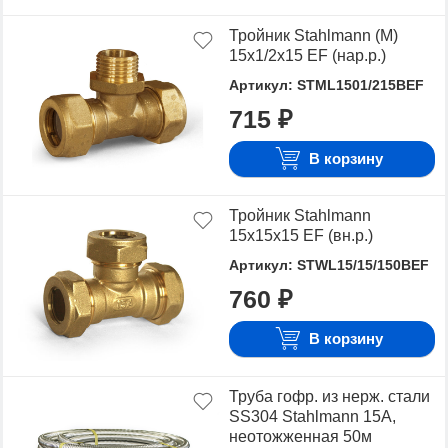
Тройник Stahlmann (M)
15х1/2х15 EF (нар.р.)
Артикул: STML1501/215BEF
715 ₽
В корзину
Тройник Stahlmann
15х15х15 EF (вн.р.)
Артикул: STWL15/15/150BEF
760 ₽
В корзину
Труба гофр. из нерж. стали
SS304 Stahlmann 15A,
неотожженная 50м