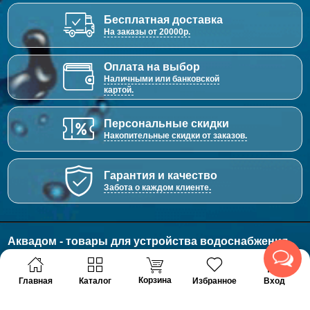
Бесплатная доставка
На заказы от 20000р.
Оплата на выбор
Наличными или банковской
картой.
Персональные скидки
Накопительные скидки от заказов.
Гарантия и качество
Забота о каждом клиенте.
Аквадом - товары для устройства водоснабжения,
отопления и канализации.
© 2011 - 2026 Все права защищены
Корзина
Главная
Каталог
Избранное
Вход