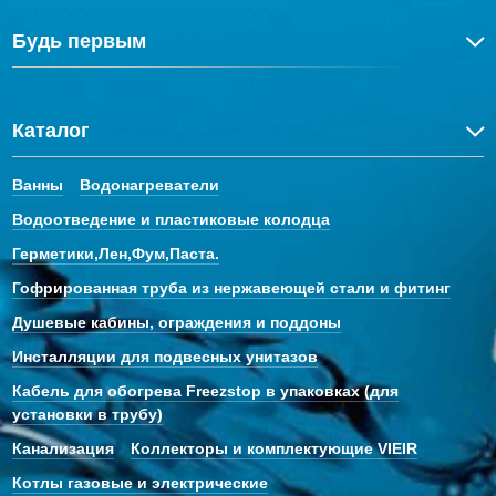
Будь первым
Каталог
Ванны
Водонагреватели
Водоотведение и пластиковые колодца
Герметики,Лен,Фум,Паста.
Гофрированная труба из нержавеющей стали и фитинг
Душевые кабины, ограждения и поддоны
Инсталляции для подвесных унитазов
Кабель для обогрева Freezstop в упаковках (для
установки в трубу)
Канализация
Коллекторы и комплектующие VIEIR
Котлы газовые и электрические