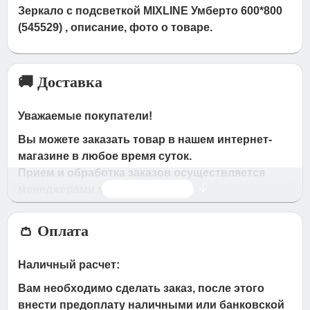
Зеркало с подсветкой MIXLINE Умберто 600*800
(545529) , описание, фото о товаре.
🚚 Доставка
Уважаемые покупатели!
Вы можете заказать товар в нашем интернет-
магазине в любое время суток.
Прием и обработка заказов осуществляется
Читать дальше
менеджерами магазина
Время работы магазина:
👛 Оплата
с 09:00 дo 19:00
- по будням
с 10.00 до 16.00
- в субботу,вocкpeceньe.
Наличный расчет:
При получении нами Вашей заявки, в течение
Вам необходимо сделать заказ, после этого
часа с Вами свяжется наш менеджер для
внести предоплату наличными или банковской
подтверждения и уточнения заказа.