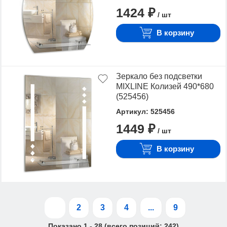
1424 ₽
/ шт
В корзину
Зеркало без подсветки
MIXLINE Колизей 490*680
(525456)
Артикул: 525456
1449 ₽
/ шт
В корзину
1
2
3
4
...
9
Показано
1
-
28
(всего позиций:
242
)