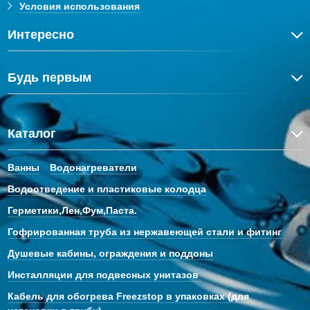
Условия использования
Интересно
Будь первым
Каталог
Ванны
Водонагреватели
Водоотведение и пластиковые колодца
Герметики,Лен,Фум,Паста.
Гофрированная труба из нержавеющей стали и фитинг
Душевые кабины, ограждения и поддоны
Инсталляции для подвесных унитазов
Кабель для обогрева Freezstop в упаковках (для