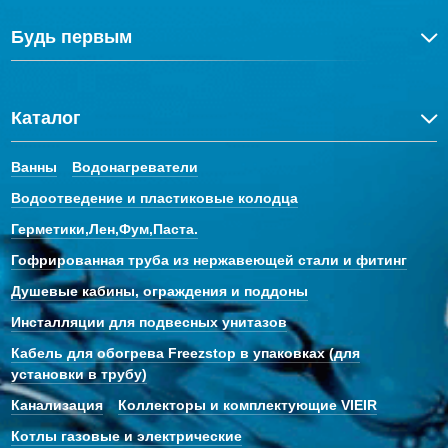
Будь первым
Каталог
Ванны
Водонагреватели
Водоотведение и пластиковые колодца
Герметики,Лен,Фум,Паста.
Гофрированная труба из нержавеющей стали и фитинг
Душевые кабины, ограждения и поддоны
Инсталляции для подвесных унитазов
Кабель для обогрева Freezstop в упаковках (для
установки в трубу)
Канализация
Коллекторы и комплектующие VIEIR
Котлы газовые и электрические