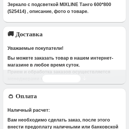
Зеркало с подсветкой MIXLINE Танго 600*800
(525414) , описание, фото о товаре.
🚚 Доставка
Уважаемые покупатели!
Вы можете заказать товар в нашем интернет-
магазине в любое время суток.
Прием и обработка заказов осуществляется
Читать дальше
менеджерами магазина
Время работы магазина:
👛 Оплата
с 09:00 дo 19:00
- по будням
с 10.00 до 16.00
- в субботу,вocкpeceньe.
Наличный расчет:
При получении нами Вашей заявки, в течение
Вам необходимо сделать заказ, после этого
часа с Вами свяжется наш менеджер для
внести предоплату наличными или банковской
подтверждения и уточнения заказа.