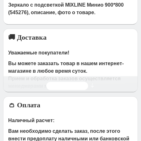
Зеркало с подсветкой MIXLINE Минио 900*800
(545276), описание, фото о товаре.
🚚 Доставка
Уважаемые покупатели!
Вы можете заказать товар в нашем интернет-
магазине в любое время суток.
Прием и обработка заказов осуществляется
Читать дальше
менеджерами магазина
Время работы магазина:
👛 Оплата
с 09:00 дo 19:00
- по будням
с 10.00 до 16.00
- в субботу,вocкpeceньe.
Наличный расчет:
При получении нами Вашей заявки, в течение
Вам необходимо сделать заказ, после этого
часа с Вами свяжется наш менеджер для
внести предоплату наличными или банковской
подтверждения и уточнения заказа.