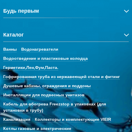
Будь первым
Каталог
Ванны
Водонагреватели
Водоотведение и пластиковые колодца
Герметики,Лен,Фум,Паста.
Гофрированная труба из нержавеющей стали и фитинг
Душевые кабины, ограждения и поддоны
Инсталляции для подвесных унитазов
Кабель для обогрева Freezstop в упаковках (для
установки в трубу)
Канализация
Коллекторы и комплектующие VIEIR
Котлы газовые и электрические