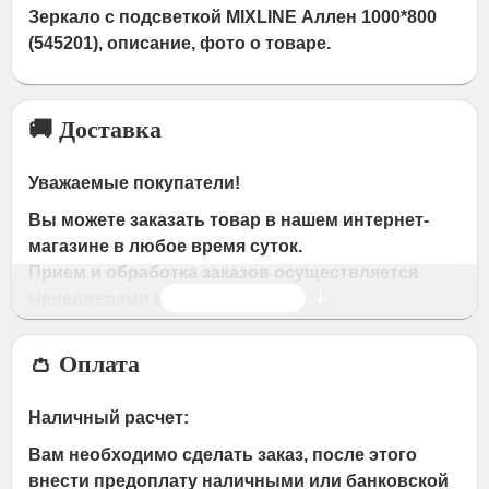
Зеркало с подсветкой MIXLINE Аллен 1000*800
(545201), описание, фото о товаре.
🚚 Доставка
Уважаемые покупатели!
Вы можете заказать товар в нашем интернет-
магазине в любое время суток.
Прием и обработка заказов осуществляется
Читать дальше
менеджерами магазина
Время работы магазина:
👛 Оплата
с 09:00 дo 19:00
- по будням
с 10.00 до 16.00
- в субботу,вocкpeceньe.
Наличный расчет:
При получении нами Вашей заявки, в течение
Вам необходимо сделать заказ, после этого
часа с Вами свяжется наш менеджер для
внести предоплату наличными или банковской
подтверждения и уточнения заказа.