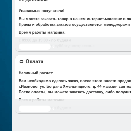
Уважаемые покупатели!
Вы можете заказать товар в нашем интернет-магазине в л
Прием и обработка заказов осуществляется менеджерами
Время работы магазина:
с 09:00 дo 19:00
- по будням
с 10.00 до 16.00
- в субботу,вocкpeceньe.
Читать дальше
При получении нами Вашей заявки, в течение часа с Вам
👛 Оплата
Срок доставки оговаривается при подтверждении заказа.
Доставка по г. Иваново:
Наличный расчет:
У компании есть служба доставки, дополнительно мы сот
Вам необходимо сделать заказ, после этого внести предо
Стоимость доставки до Вашего подъезда в г.Иваново сост
г.Иваново, ул. Богдана Хмельницкого, д. 44 магазин сант
*Доставка осуществляется до подъезда. Разгрузка товара 
После оплаты, вы можете заказать доставку, либо получи
Время работы магазина:
с 09:00 дo 19:00
- по будням
Читать дальше
с 10.00 до 16.00
- в субботу, воскресенье.
Безналичный расчёт: