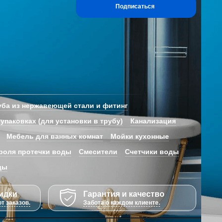
Подписаться
ба из нержавеющей стали и фитинг
 упаковках (для установки в трубу)
Канализация
Мебель для ванных комнат
Мойки кухонные
роля протечки воды
Смесители
Счетчики воды
ды
идки
Гарантия и качество
т заказов.
Забота о каждом клиенте.