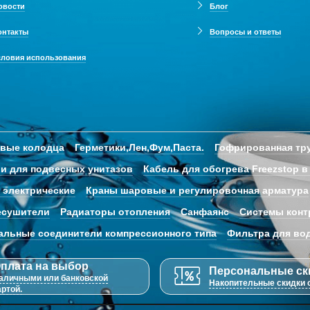
овости
Блог
онтакты
Вопросы и ответы
словия использования
овые колодца
Герметики,Лен,Фум,Паста.
Гофрированная тру
и для подвесных унитазов
Кабель для обогрева Freezstop в
 электрические
Краны шаровые и регулировочная арматура
есушители
Радиаторы отопления
Санфаянс
Системы конт
альные соединители компрессионного типа
Фильтра для во
плата на выбор
Персональные ск
аличными или банковской
Накопительные скидки о
артой.