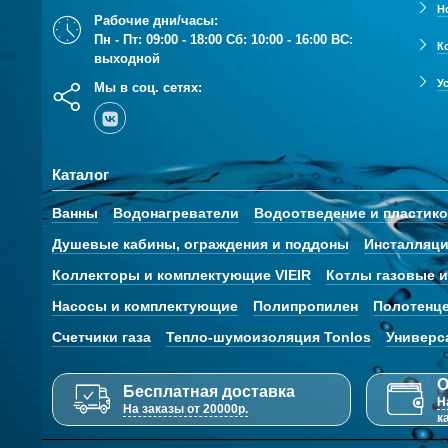
Н
Рабочие дни/часы:
Пн - Пт: 09:00 - 18:00 Сб: 10:00 - 16:00 ВС:
К
выходной
У
Мы в соц. сетях:
Каталог
Ванны
Водонагреватели
Водоотведение и пластик
Душевые кабины, ограждения и поддоны
Инсталляци
Коллекторы и комплектующие VIEIR
Котлы газовые и
Насосы и комплектующие
Полипропилен
Полотенц
Счетчики газа
Тепло-шумоизоляция Tonlos
Универс
О
Бесплатная доставка
Н
На заказы от 20000р.
к