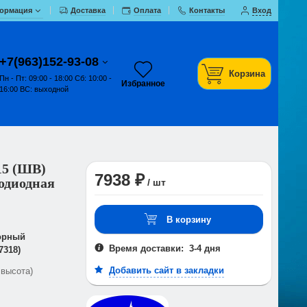
ормация
Доставка
Оплата
Контакты
Вход
+7(963)152-93-08
Корзина
Пн - Пт: 09:00 - 18:00 Сб: 10:00 -
Избранное
16:00 ВС: выходной
15 (ШВ)
7938 ₽
одиодная
/ шт
В корзину
сорный
Время доставки: 3-4 дня
7318)
Добавить сайт в закладки
 высота)