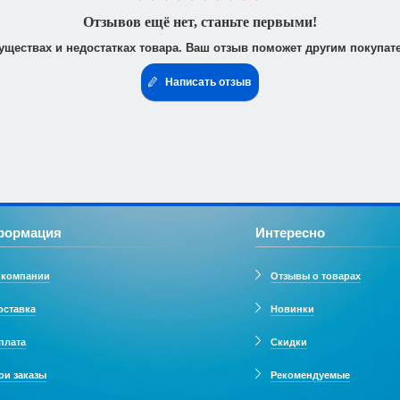
 юридическими лицами. После получения заказа Вам высылается счё
доставить доверенность от фирмы-плательщика.
Отзывов ещё нет, станьте первыми!
уществах и недостатках товара. Ваш отзыв поможет другим покупат
Написать отзыв
формация
Интересно
 компании
Отзывы о товарах
оставка
Новинки
плата
Скидки
ои заказы
Рекомендуемые