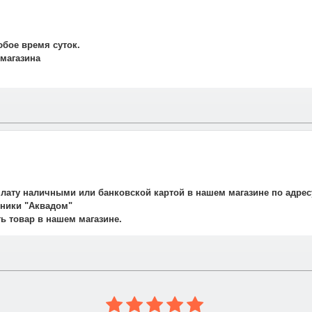
юбое время суток.
 магазина
и свяжется наш менеджер для подтверждения и уточнения заказа.
рудничаем со службой такси. Мы заранее оговариваем удобную дату
плату наличными или банковской картой в нашем магазине по адрес
авляет 700 рублей.
ехники "Аквадом"
не осуществляется.
ть товар в нашем магазине.