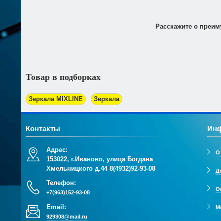
Оплата товара по безналичному расчёту возможна только
трехдневный срок. При получении товара Вы должны пре
Расскажите о преим
Товар в подборках
Зеркала MIXLINE
Зеркала
Контакты
Ин
Адрес:
О
153022, г.Иваново, улица Богдана
Хмельницкого д.44
8(4932)92-93-08
Д
Телефон:
О
+7(963)152-93-08
Email:
М
929308@mail.ru