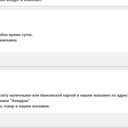
юбое время суток.
 магазина
и свяжется наш менеджер для подтверждения и уточнения заказа.
рудничаем со службой такси. Мы заранее оговариваем удобную дату
плату наличными или банковской картой в нашем магазине по адрес
авляет 700 рублей.
ехники "Аквадом"
не осуществляется.
ть товар в нашем магазине.