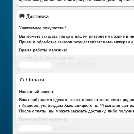
🚚 Доставка
Уважаемые покупатели!
Вы можете заказать товар в нашем интернет-магазине в л
Прием и обработка заказов осуществляется менеджерами
Время работы магазина:
с 09:00 дo 19:00
- по будням
с 10.00 до 16.00
- в субботу,вocкpeceньe.
Читать дальше
При получении нами Вашей заявки, в течение часа с Вам
👛 Оплата
Срок доставки оговаривается при подтверждении заказа.
Доставка по г. Иваново:
Наличный расчет:
У компании есть служба доставки, дополнительно мы сот
Вам необходимо сделать заказ, после этого внести предо
Стоимость доставки до Вашего подъезда в г.Иваново сост
г.Иваново, ул. Богдана Хмельницкого, д. 44 магазин сант
*Доставка осуществляется до подъезда. Разгрузка товара 
После оплаты, вы можете заказать доставку, либо получи
Время работы магазина:
с 09:00 дo 19:00
- по будням
Читать дальше