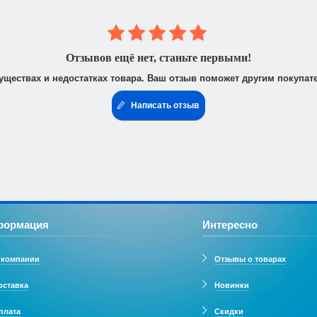
 юридическими лицами. После получения заказа Вам высылается счё
доставить доверенность от фирмы-плательщика.
Отзывов ещё нет, станьте первыми!
уществах и недостатках товара. Ваш отзыв поможет другим покупат
Написать отзыв
формация
Интересно
 компании
Отзывы о товарах
оставка
Новинки
плата
Скидки