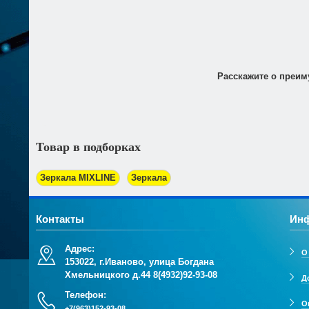
с 10.00 до 16.00
- в субботу, воскресенье.
Безналичный расчёт:
Оплата товара по безналичному расчёту возможна только
трехдневный срок. При получении товара Вы должны пре
Расскажите о преим
Товар в подборках
Зеркала MIXLINE
Зеркала
Контакты
Ин
Адрес:
О
153022, г.Иваново, улица Богдана
Хмельницкого д.44
8(4932)92-93-08
Д
Телефон:
О
+7(963)152-93-08