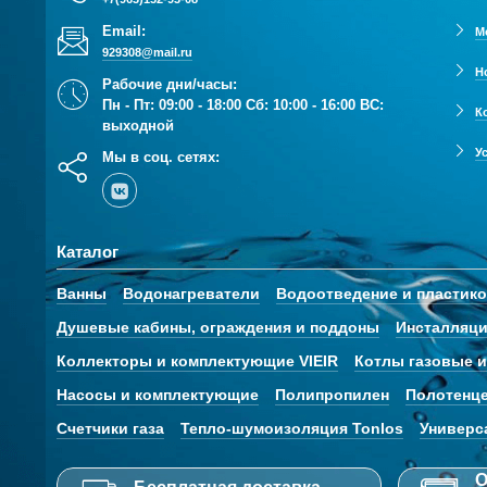
Email:
М
929308@mail.ru
Н
Рабочие дни/часы:
Пн - Пт: 09:00 - 18:00 Сб: 10:00 - 16:00 ВС:
К
выходной
У
Мы в соц. сетях:
Каталог
Ванны
Водонагреватели
Водоотведение и пластик
Душевые кабины, ограждения и поддоны
Инсталляци
Коллекторы и комплектующие VIEIR
Котлы газовые и
Насосы и комплектующие
Полипропилен
Полотенц
Счетчики газа
Тепло-шумоизоляция Tonlos
Универс
О