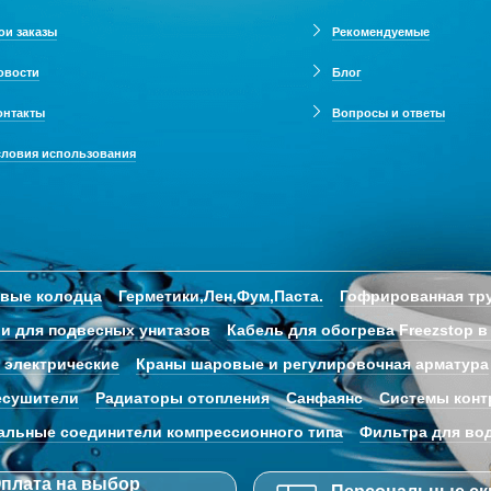
ои заказы
Рекомендуемые
овости
Блог
онтакты
Вопросы и ответы
словия использования
овые колодца
Герметики,Лен,Фум,Паста.
Гофрированная тру
и для подвесных унитазов
Кабель для обогрева Freezstop в
 электрические
Краны шаровые и регулировочная арматура
есушители
Радиаторы отопления
Санфаянс
Системы конт
альные соединители компрессионного типа
Фильтра для во
плата на выбор