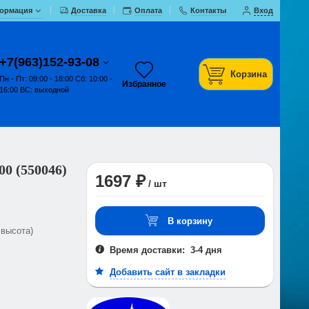
ормация
Доставка
Оплата
Контакты
Вход
+7(963)152-93-08
Корзина
Пн - Пт: 09:00 - 18:00 Сб: 10:00 -
Избранное
16:00 ВС: выходной
0 (550046)
1697 ₽
/ шт
В корзину
 высота)
Время доставки: 3-4 дня
Добавить сайт в закладки