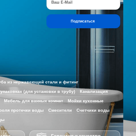
Ваш E-Mail
Подписаться
ба из нержавеющей стали и фитинг
 упаковках (для установки в трубу)
Канализация
Мебель для ванных комнат
Мойки кухонные
роля протечки воды
Смесители
Счетчики воды
ды