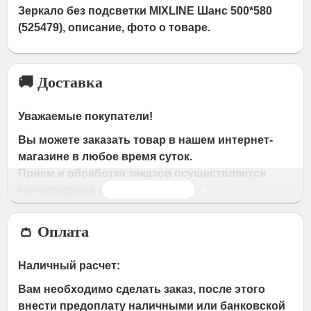
Зеркало без подсветки MIXLINE Шанс 500*580
(525479), описание, фото о товаре.
🚚 Доставка
Уважаемые покупатели!
Вы можете заказать товар в нашем интернет-
магазине в любое время суток.
Прием и обработка заказов осуществляется
Читать дальше
менеджерами магазина
Время работы магазина:
👛 Оплата
с 09:00 дo 19:00
- по будням
с 10.00 до 16.00
- в субботу,вocкpeceньe.
Наличный расчет:
При получении нами Вашей заявки, в течение
Вам необходимо сделать заказ, после этого
часа с Вами свяжется наш менеджер для
внести предоплату наличными или банковской
подтверждения и уточнения заказа.