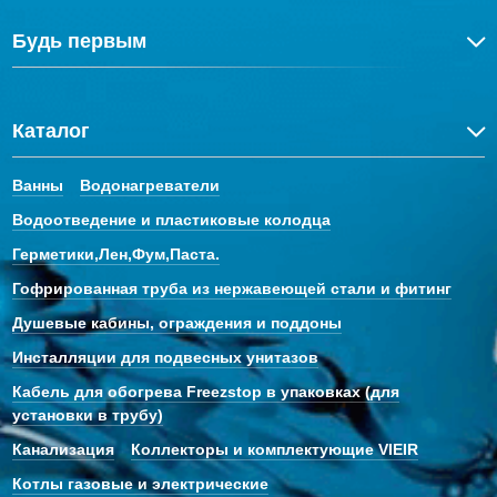
Будь первым
Каталог
Ванны
Водонагреватели
Водоотведение и пластиковые колодца
Герметики,Лен,Фум,Паста.
Гофрированная труба из нержавеющей стали и фитинг
Душевые кабины, ограждения и поддоны
Инсталляции для подвесных унитазов
Кабель для обогрева Freezstop в упаковках (для
установки в трубу)
Канализация
Коллекторы и комплектующие VIEIR
Котлы газовые и электрические