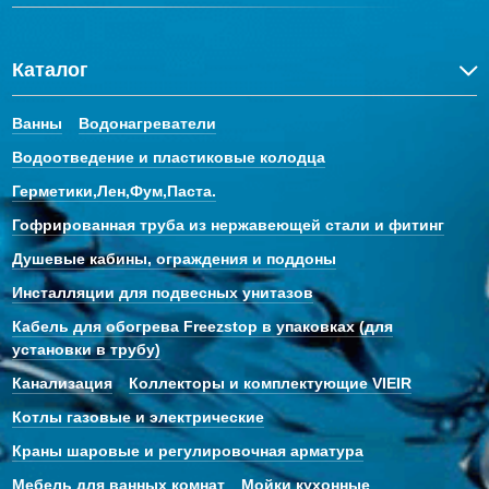
Каталог
Ванны
Водонагреватели
Водоотведение и пластиковые колодца
Герметики,Лен,Фум,Паста.
Гофрированная труба из нержавеющей стали и фитинг
Душевые кабины, ограждения и поддоны
Инсталляции для подвесных унитазов
Кабель для обогрева Freezstop в упаковках (для
установки в трубу)
Канализация
Коллекторы и комплектующие VIEIR
Котлы газовые и электрические
Краны шаровые и регулировочная арматура
Мебель для ванных комнат
Мойки кухонные