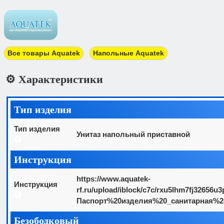
Все товары Aquatek
Напольные Aquatek
⚙️ Характеристики
Тип изделия
Тип изделия
Унитаз напольный приставной
Инструкция
https://www.aquatek-
Инструкция
rf.ru/upload/iblock/c7c/rxu5lhm7fj32656u
Паспорт%20изделия%20_санитарная%20
Безободковый