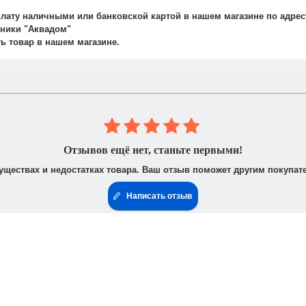
рудничаем со службой такси. Мы заранее оговариваем удобную дату
плату наличными или банковской картой в нашем магазине по адрес
авляет 700 рублей.
ехники "Аквадом"
не осуществляется.
ть товар в нашем магазине.
 юридическими лицами. После получения заказа Вам высылается счё
доставить доверенность от фирмы-плательщика.
Отзывов ещё нет, станьте первыми!
уществах и недостатках товара. Ваш отзыв поможет другим покупат
Написать отзыв