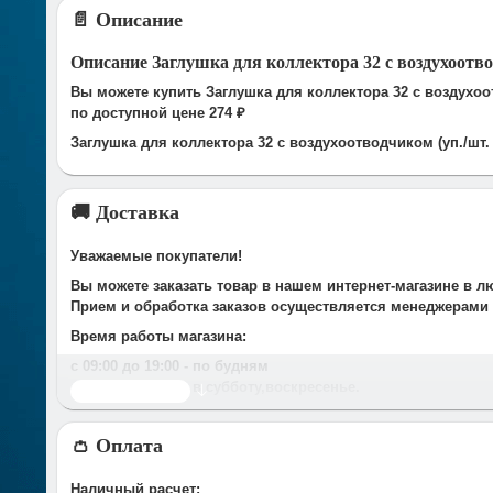
📄 Описание
Описание Заглушка для коллектора 32 с воздухоотвод
Вы можете купить Заглушка для коллектора 32 с воздухоот
по доступной цене 274 ₽
Заглушка для коллектора 32 с воздухоотводчиком (уп./шт. 
🚚 Доставка
Уважаемые покупатели!
Вы можете заказать товар в нашем интернет-магазине в л
Прием и обработка заказов осуществляется менеджерами
Время работы магазина:
с 09:00 дo 19:00
- по будням
с 10.00 до 16.00
- в субботу,вocкpeceньe.
Читать дальше
При получении нами Вашей заявки, в течение часа с Вам
👛 Оплата
Срок доставки оговаривается при подтверждении заказа.
Доставка по г. Иваново:
Наличный расчет: