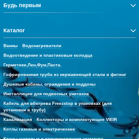
Будь первым
Каталог
Ванны
Водонагреватели
Водоотведение и пластиковые колодца
Герметики,Лен,Фум,Паста.
Гофрированная труба из нержавеющей стали и фитинг
Душевые кабины, ограждения и поддоны
Инсталляции для подвесных унитазов
Кабель для обогрева Freezstop в упаковках (для
установки в трубу)
Канализация
Коллекторы и комплектующие VIEIR
Котлы газовые и электрические
Краны шаровые и регулировочная арматура