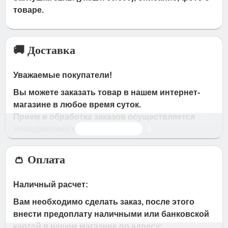
товаре.
🚚 Доставка
Уважаемые покупатели!
Вы можете заказать товар в нашем интернет-
магазине в любое время суток.
Прием и обработка заказов осуществляется
Читать дальше
менеджерами магазина
Время работы магазина:
👛 Оплата
с 09:00 дo 19:00
- по будням
с 10.00 до 16.00
- в субботу,вocкpeceньe.
Наличный расчет:
При получении нами Вашей заявки, в течение
Вам необходимо сделать заказ, после этого
часа с Вами свяжется наш менеджер для
внести предоплату наличными или банковской
подтверждения и уточнения заказа.
картой в нашем магазине по адресу: