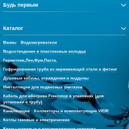
Будь первым
Каталог
Ванны
Водонагреватели
Водоотведение и пластиковые колодца
Герметики,Лен,Фум,Паста.
Гофрированная труба из нержавеющей стали и фитинг
Душевые кабины, ограждения и поддоны
Инсталляции для подвесных унитазов
Кабель для обогрева Freezstop в упаковках (для
установки в трубу)
Канализация
Коллекторы и комплектующие VIEIR
Котлы газовые и электрические
Краны шаровые и регулировочная арматура