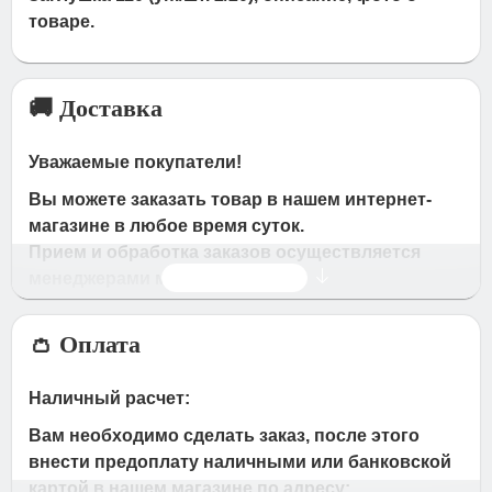
товаре.
🚚 Доставка
Уважаемые покупатели!
Вы можете заказать товар в нашем интернет-
магазине в любое время суток.
Прием и обработка заказов осуществляется
Читать дальше
менеджерами магазина
Время работы магазина:
👛 Оплата
с 09:00 дo 19:00
- по будням
с 10.00 до 16.00
- в субботу,вocкpeceньe.
Наличный расчет:
При получении нами Вашей заявки, в течение
Вам необходимо сделать заказ, после этого
часа с Вами свяжется наш менеджер для
внести предоплату наличными или банковской
подтверждения и уточнения заказа.
картой в нашем магазине по адресу: