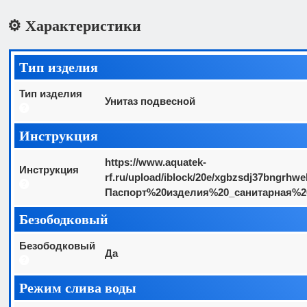
⚙️ Характеристики
Тип изделия
Тип изделия
Унитаз подвесной
Инструкция
https://www.aquatek-
Инструкция
rf.ru/upload/iblock/20e/xgbzsdj37bngrhw
Паспорт%20изделия%20_санитарная%20
Безободковый
Безободковый
Да
Режим слива воды