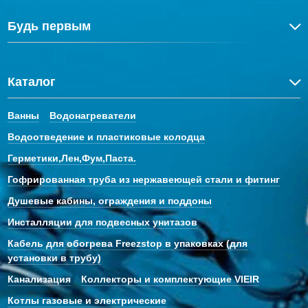
Будь первым
Каталог
Ванны
Водонагреватели
Водоотведение и пластиковые колодца
Герметики,Лен,Фум,Паста.
Гофрированная труба из нержавеющей стали и фитинг
Душевые кабины, ограждения и поддоны
Инсталляции для подвесных унитазов
Кабель для обогрева Freezstop в упаковках (для
установки в трубу)
Канализация
Коллекторы и комплектующие VIEIR
Котлы газовые и электрические