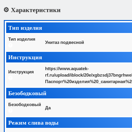
⚙️ Характеристики
Тип изделия
Тип изделия
Унитаз подвесной
Инструкция
https://www.aquatek-
Инструкция
rf.ru/upload/iblock/20e/xgbzsdj37bngrhw
Паспорт%20изделия%20_санитарная%20
Безободковый
Безободковый
Да
Режим слива воды