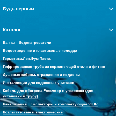
Будь первым
Каталог
Ванны
Водонагреватели
Водоотведение и пластиковые колодца
Герметики,Лен,Фум,Паста.
Гофрированная труба из нержавеющей стали и фитинг
Душевые кабины, ограждения и поддоны
Инсталляции для подвесных унитазов
Кабель для обогрева Freezstop в упаковках (для
установки в трубу)
Канализация
Коллекторы и комплектующие VIEIR
Котлы газовые и электрические