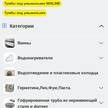
должны предоставить доверенность от фирмы-
Тумбы под умывальник MIXLINE
плательщика.
Тумбы под умывальник
Категории
Ванны
Водонагреватели
Водоотведение и пластиковые колодца
Герметики,Лен,Фум,Паста.
Гофрированная труба из нержавеющей
стали и фитинг