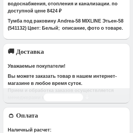
водоснабжения, отопления и канализации. по
доступной цене 8424 ₽
Тумба под раковину Andrea-58 MIXLINE Этьен-58
(541132) Цвет: Белый; описание, фото о товаре.
🚚 Доставка
Уважаемые покупатели!
Вы можете заказать товар в нашем интернет-
магазине в любое время суток.
Прием и обработка заказов осуществляется
Читать дальше
менеджерами магазина
Время работы магазина:
👛 Оплата
с 09:00 дo 19:00
- по будням
с 10.00 до 16.00
- в субботу,вocкpeceньe.
Наличный расчет: