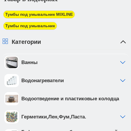
трехдневный срок. При получении товара Вы
должны предоставить доверенность от фирмы-
Тумбы под умывальник MIXLINE
плательщика.
Тумбы под умывальник
Категории
Ванны
Водонагреватели
Водоотведение и пластиковые колодца
Герметики,Лен,Фум,Паста.