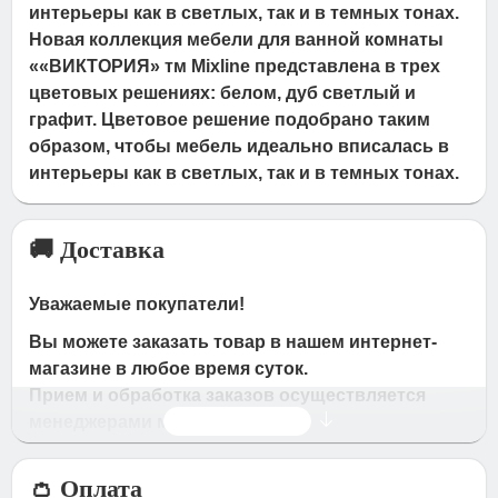
интерьеры как в светлых, так и в темных тонах.
Новая коллекция мебели для ванной комнаты
««ВИКТОРИЯ» тм Mixline представлена в трех
цветовых решениях: белом, дуб светлый и
графит. Цветовое решение подобрано таким
образом, чтобы мебель идеально вписалась в
интерьеры как в светлых, так и в темных тонах.
🚚 Доставка
Уважаемые покупатели!
Вы можете заказать товар в нашем интернет-
магазине в любое время суток.
Прием и обработка заказов осуществляется
Читать дальше
менеджерами магазина
Время работы магазина:
👛 Оплата
с 09:00 дo 19:00
- по будням