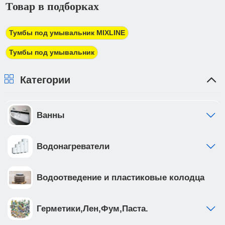
Товар в подборках
электронной почте для его оплаты в банке в
трехдневный срок. При получении товара Вы
должны предоставить доверенность от фирмы-
Тумбы под умывальник MIXLINE
плательщика.
Тумбы под умывальник
Категории
Ванны
Водонагреватели
Водоотведение и пластиковые колодца
Герметики,Лен,Фум,Паста.