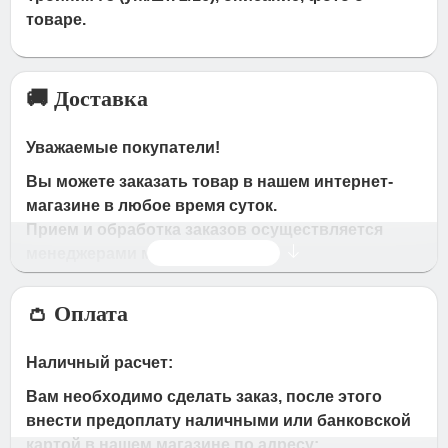
товаре.
🚚 Доставка
Уважаемые покупатели!
Вы можете заказать товар в нашем интернет-
магазине в любое время суток.
Прием и обработка заказов осуществляется
Читать дальше
менеджерами магазина
Время работы магазина:
👛 Оплата
с 09:00 дo 19:00
- по будням
с 10.00 до 16.00
- в субботу,вocкpeceньe.
Наличный расчет:
При получении нами Вашей заявки, в течение
Вам необходимо сделать заказ, после этого
часа с Вами свяжется наш менеджер для
внести предоплату наличными или банковской
подтверждения и уточнения заказа.
картой в нашем магазине по адресу: