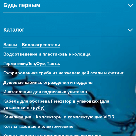
Будь первым
Каталог
Ванны
Водонагреватели
Водоотведение и пластиковые колодца
Герметики,Лен,Фум,Паста.
Гофрированная труба из нержавеющей стали и фитинг
Душевые кабины, ограждения и поддоны
Инсталляции для подвесных унитазов
Кабель для обогрева Freezstop в упаковках (для
установки в трубу)
Канализация
Коллекторы и комплектующие VIEIR
Котлы газовые и электрические
Краны шаровые и регулировочная арматура