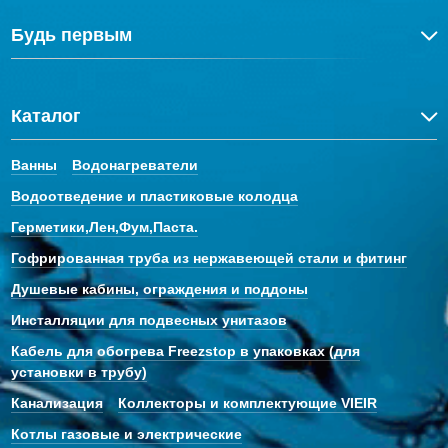
Будь первым
Каталог
Ванны
Водонагреватели
Водоотведение и пластиковые колодца
Герметики,Лен,Фум,Паста.
Гофрированная труба из нержавеющей стали и фитинг
Душевые кабины, ограждения и поддоны
Инсталляции для подвесных унитазов
Кабель для обогрева Freezstop в упаковках (для
установки в трубу)
Канализация
Коллекторы и комплектующие VIEIR
Котлы газовые и электрические