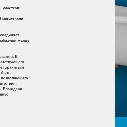
, участков;
й магистрали
 соединяет
набжения между
лангов. В
ветствующего
жет храниться
т быть
, позволяющего
пятствия,
а. Благодаря
диус