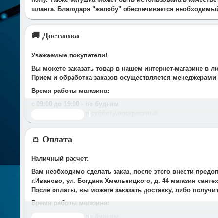
шланга. Благодаря "желобу" обеспечивается необходимы
🚚 Доставка
Уважаемые покупатели!
Вы можете заказать товар в нашем интернет-магазине в л
Прием и обработка заказов осуществляется менеджерами
Время работы магазина:
с 09:00 дo 19:00
- по будням
с 10.00 до 16.00
- в субботу,вocкpeceньe.
Читать дальше
При получении нами Вашей заявки, в течение часа с Вам
👛 Оплата
Срок доставки оговаривается при подтверждении заказа.
Доставка по г. Иваново:
Наличный расчет:
У компании есть служба доставки, дополнительно мы сот
Вам необходимо сделать заказ, после этого внести предо
Стоимость доставки до Вашего подъезда в г.Иваново сост
г.Иваново, ул. Богдана Хмельницкого, д. 44 магазин сант
*Доставка осуществляется до подъезда. Разгрузка товара 
После оплаты, вы можете заказать доставку, либо получи
Время работы магазина:
с 09:00 дo 19:00
- по будням
Читать дальше