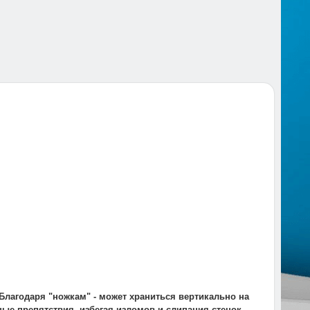
Благодаря "ножкам" - может храниться вертикально на
ые препятствия, избегая изломов и слипания стенок