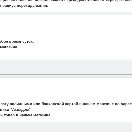
й радиус перекидывания.
юбое время суток.
 магазина
и свяжется наш менеджер для подтверждения и уточнения заказа.
рудничаем со службой такси. Мы заранее оговариваем удобную дату
плату наличными или банковской картой в нашем магазине по адрес
авляет 700 рублей.
ехники "Аквадом"
не осуществляется.
ть товар в нашем магазине.