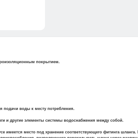
дроизоляционным покрытием.
ля подачи воды к месту потребления.
нги и другие элементы системы водоснабжения между собой.
се имеется место под хранение соответствующего фитинга шланга. 
е приспособления, позволяющего перекидывать шланг через различн